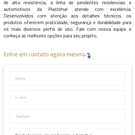
de alta resistência, a linha de pendentes residenciais e
Manutenção simplificada:
permitem trocas rápidas de
automotivos da Plastimar atende com excelência.
lâmpadas e ajustes de altura.
Desenvolvidos com atenção aos detalhes técnicos, os
produtos oferecem praticidade, segurança e durabilidade para
Esse conjunto de benefícios torna os pendentes uma
os mais diversos perfis de uso. Fale com nossa equipe e
alternativa eficaz para ambientes que valorizam funcionalidade
conheça as melhores opções para seu projeto.
e design.
Soluções práticas para ambientes
Entre em contato agora mesmo
automotivos
No universo automotivo, pendentes cumprem funções bem
distintas. Geralmente utilizados em oficinas, caminhões ou
espaços de manutenção, eles facilitam a conexão de fontes
de luz auxiliares e carregadores. A resistência mecânica e
térmica é indispensável nesse tipo de aplicação, já que o
equipamento precisa suportar variações de temperatura e
vibração constante.
Materiais isolantes de alta qualidade e conectores robustos
são requisitos essenciais para garantir o desempenho e a