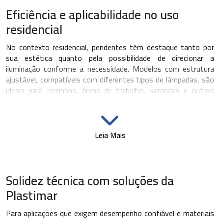
Eficiência e aplicabilidade no uso
residencial
No contexto residencial, pendentes têm destaque tanto por
sua estética quanto pela possibilidade de direcionar a
iluminação conforme a necessidade. Modelos com estrutura
ajustável, compatíveis com diferentes tipos de lâmpadas, são
ideais para cozinhas, áreas de trabalho, varandas e outros
ambientes que exigem luz direta e bem distribuída.
Além do design, é fundamental observar aspectos técnicos
como a resistência dos materiais e a compatibilidade elétrica.
Leia Mais
Estruturas metálicas com acabamento em pintura
eletrostática, por exemplo, oferecem maior proteção contra
corrosão e aumentam a vida útil do produto.
Solidez técnica com soluções da
Conectividade versátil:
podem ser instalados em
Plastimar
diferentes superfícies e sistemas de fixação.
Ampla compatibilidade:
suportam lâmpadas LED,
Para aplicações que exigem desempenho confiável e materiais
halógenas e fluorescentes compactas.