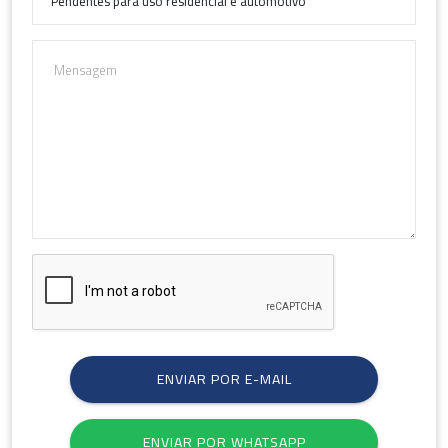
durabilidade das peças. Outro ponto relevante é a facilidade de
instalação: modelos que permitem engate rápido e seguro
otimizam o tempo de uso e reduzem falhas na conexão
elétrica.
Esses dispositivos também contribuem para a organização
dos circuitos internos, mantendo a fiação protegida e
acessível em manutenções futuras.
ENVIAR POR E-MAIL
ENVIAR POR WHATSAPP