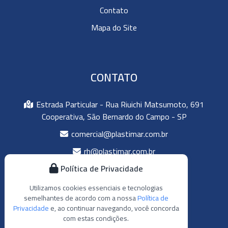
Contato
Mapa do Site
CONTATO
Estrada Particular - Rua Riuichi Matsumoto, 691
Cooperativa, São Bernardo do Campo - SP
comercial@plastimar.com.br
rh@plastimar.com.br
qualidade@plastimar.com.br
Política de Privacidade
(11) 4059-5326
Utilizamos cookies essenciais e tecnologias
semelhantes de acordo com a nossa
Política de
(11) 4059-3054
Privacidade
e, ao continuar navegando, você concorda
com estas condições.
(11) 97605-2212