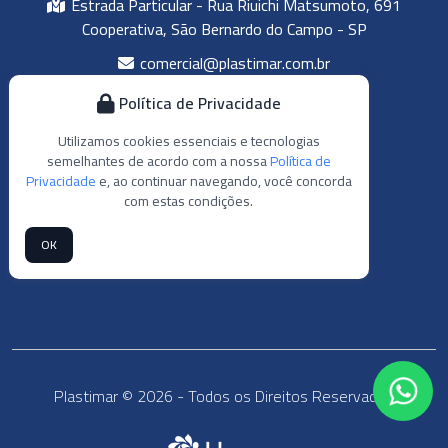
Estrada Particular - Rua Riuichi Matsumoto, 691
Cooperativa, São Bernardo do Campo - SP
comercial@plastimar.com.br
rh@plastimar.com.br
Política de Privacidade
qualidade@plastimar.com.br
Utilizamos cookies essenciais e tecnologias
semelhantes de acordo com a nossa
Política de
(11) 4059-5326
Privacidade
e, ao continuar navegando, você concorda
(11) 4059-3054
com estas condições.
(11) 97605-2212
OK
(11) 99430-8510
Plastimar © 2026 - Todos os Direitos Reservados