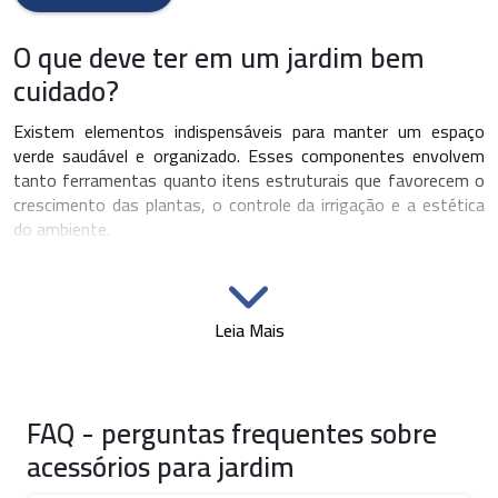
O que deve ter em um jardim bem
cuidado?
Existem elementos indispensáveis para manter um espaço
verde saudável e organizado. Esses componentes envolvem
tanto ferramentas quanto itens estruturais que favorecem o
crescimento das plantas, o controle da irrigação e a estética
do ambiente.
Desde a preparação do solo até o acabamento visual, o
planejamento é determinante para garantir que o jardim
cumpra tanto uma função decorativa quanto funcional. Nesse
Leia Mais
contexto, o kit jardinagem se apresenta como uma solução
prática para quem busca uma abordagem completa e eficiente.
Esse conjunto geralmente inclui ferramentas como pazinhas,
FAQ - perguntas frequentes sobre
tesouras de poda, rastelos e pulverizadores. Em versões mais
acessórios para jardim
completas, pode conter também luvas, sacos para substrato
e regadores, tudo disposto de forma organizada para facilitar