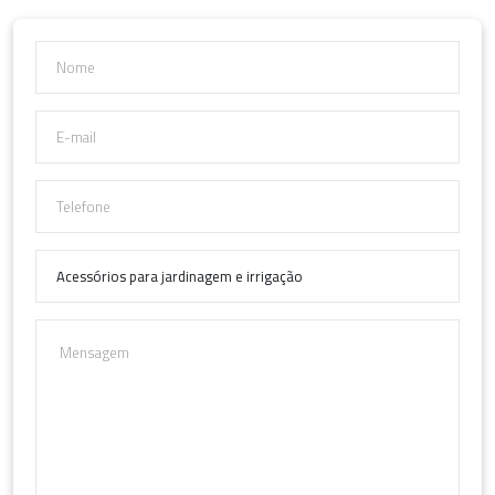
O ideal é escolher acessórios que combinem robustez,
versatilidade e portabilidade. Itens dobráveis, com cabos
intercambiáveis ou de armazenamento compacto oferecem
vantagens adicionais, sobretudo quando o espaço de guarda é
limitado.
Ao planejar o uso diário, vale considerar também soluções que
integram diferentes funções em um único produto. Exemplos
disso são os kits de jardinagem multifuncionais, que reúnem
utensílios com encaixes modulares e compartimentos para
insumos como adubo e sementes.