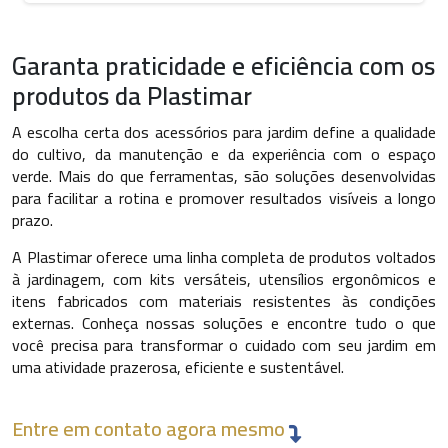
Precisão nos cortes e escavações:
protege a estrutura
da planta e melhora o preparo do solo.
Garanta praticidade e eficiência com os
Durabilidade comprovada:
menor desgaste frente à ação
do tempo.
produtos da Plastimar
Facilidade de higienização:
reduz o risco de
A escolha certa dos acessórios para jardim define a qualidade
contaminação entre espécies.
do cultivo, da manutenção e da experiência com o espaço
Essas características reforçam a importância de investir em
verde. Mais do que ferramentas, são soluções desenvolvidas
equipamentos que otimizem o cuidado com o espaço verde,
para facilitar a rotina e promover resultados visíveis a longo
independentemente do porte da área cultivada.
prazo.
Como montar um conjunto funcional
A Plastimar oferece uma linha completa de produtos voltados
de acessórios?
à jardinagem, com kits versáteis, utensílios ergonômicos e
itens fabricados com materiais resistentes às condições
A montagem de um conjunto eficiente depende da análise das
externas. Conheça nossas soluções e encontre tudo o que
principais atividades realizadas no jardim. Espaços com
você precisa para transformar o cuidado com seu jardim em
vegetação mais ornamental, por exemplo, demandam
uma atividade prazerosa, eficiente e sustentável.
ferramentas voltadas ao acabamento visual e à manutenção
de formas. Já áreas com plantas frutíferas ou hortas exigem
Entre em contato agora mesmo
maior precisão no corte e no controle do solo.