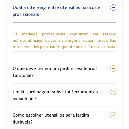
o transporte e o uso.
Qual a diferença entre utensílios básicos e
A importância de utensílios específicos
profissionais?
para jardinagem
Utilizar utensílios para jardim compatíveis com a dimensão do
Os modelos profissionais costumam ter reforço
espaço e o tipo de vegetação é essencial para um manejo
estrutural, maior resistência e ergonomia aprimorada. São
correto. Ferramentas mal dimensionadas ou de baixa qualidade
recomendados para uso frequente ou em áreas extensas.
podem comprometer a integridade das raízes, causar cortes
inadequados e dificultar o cultivo.
O que deve ter em um jardim residencial
Outro ponto a considerar é o material de fabricação. Itens
funcional?
produzidos em aço carbono, alumínio reforçado ou polímeros
técnicos garantem mais resistência ao uso contínuo,
especialmente em ambientes externos com exposição ao sol e
Um kit jardinagem substitui ferramentas
à umidade.
individuais?
Entre os principais benefícios desses acessórios estão:
Como escolher utensílios para jardim
Manuseio ergonômico:
proporciona mais conforto
duráveis?
durante tarefas prolongadas.